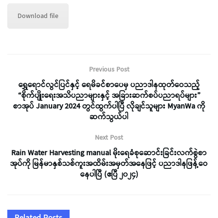
Download file
Previous Post
ရွှေရောင်လွင်ပြင်နှင့် ရေမိခင်စာပေမှ ပညာဒါနထုတ်ဝေသည့်
“စိုက်ပျိုးရေးအသိပညာများနှင့် အခြားဆက်စပ်ပညာရပ်များ”
စာအုပ် January 2024 တွင်ထွက်ပါပြီ လိုချင်သူများ MyanWa ကို
ဆက်သွယ်ပါ
Next Post
Rain Water Harvesting manual မိုးရေခံစုဆောင်းခြင်းလက်စွဲစာ
အုပ်ကို မြန်မာနှစ်သစ်ကူးအထိမ်းအမှတ်အနေဖြင့် ပညာဒါနဖြန့်ဝေ
နေပါပြီ (ဧပြီ ၂၀၂၄)