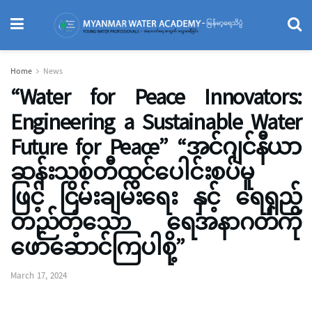
Home
News
“Water for Peace Innovators:
Engineering a Sustainable Water
Future for Peace” “အင်ဂျင်နီယာ
ဆန်းသစ်တီထွင်ပေါင်းစပ်မူ
ဖြင့် ငြိမ်းချမ်းရေး နှင့် ရေရှည်
တည်တံ့သော ရေအနာဂတ်ကို
ဖော်ဆောင်ကြပါစို့”
March 17, 2024