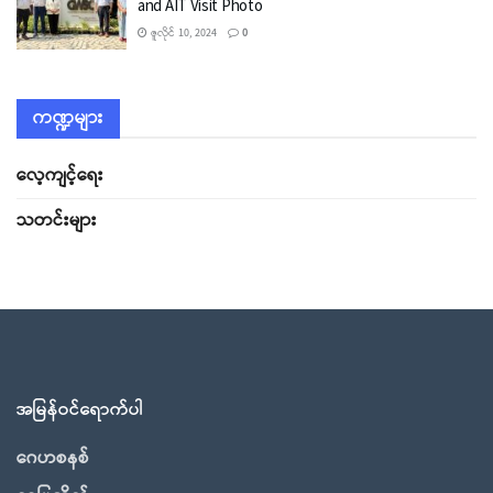
and AIT Visit Photo
ဇူလိုင် 10, 2024
0
ကဏ္ဍများ
လေ့ကျင့်ရေး
သတင်းများ
အမြန်ဝင်ရောက်ပါ
ဂေဟစနစ်