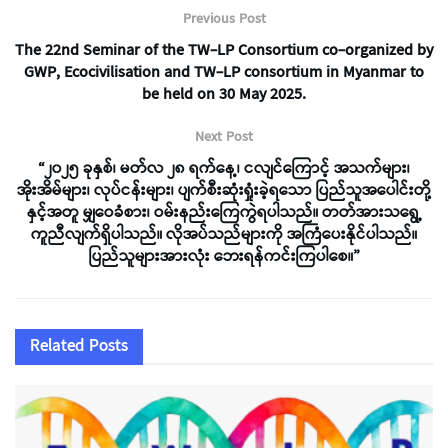
Previous Post
The 22nd Seminar of the TW-LP Consortium co-organized by
GWP, Ecocivilisation and TW-LP consortium in Myanmar to
be held on 30 May 2025.
Next Post
“၂၀၂၅ ခုနှစ်၊ မတ်လ ၂၈ ရက်နေ့၊ ငလျင်ကြောင့် အသက်များ၊
အိုးအိမ်များ၊ လုပ်ငန်းများ၊ ပျက်စီးဆုံးရှုံးခဲ့ရသော ပြည်သူအပေါင်းတို့
နှင့်အတူ မျှဝေခံစား၊ ဝမ်းနည်းကြေကွဲရပါသည်။ တတ်အားသရွေ့
ကူညီလျက်ရှိပါသည်။ လိုအပ်သည်များကို အကြံပေးနိုင်ပါသည်။
ပြည်သူများအားလုံး ဘေးရန်ကင်းကြပါစေ။”
Related
Posts