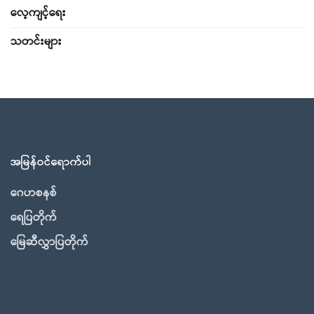
လေ့ကျင့်ရေး
သတင်းများ
အမြန်ဝင်ရောက်ပါ
ဂေဟစနစ်
ရေပြတိုက်
မြေဆီလွှာပြတိုက်