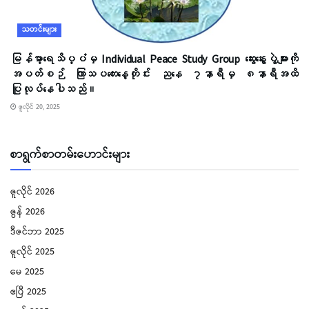
သတင်းများ
မြန်မာ့ရေသိပ္ပံမှ Individual Peace Study Group ဆွေးနွေးပွဲများကို
အပတ်စဉ် ကြာသပတေးနေ့တိုင်း ညနေ ၇နာရီမှ ၈နာရီအထိ
ပြုလုပ်နေပါသည်။
ဇူလိုင် 20, 2025
စာရွက်စာတမ်းဟောင်းများ
ဇူလိုင် 2026
ဇွန် 2026
ဒီဇင်ဘာ 2025
ဇူလိုင် 2025
မေ 2025
ဧပြီ 2025