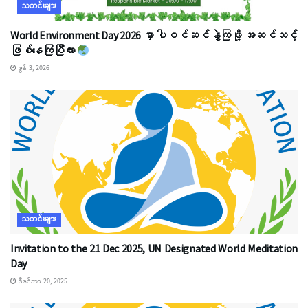
သတင်းများ
World Environment Day 2026 မှာ ပါဝင်ဆင်နွှဲကြဖို့ အဆင်သင့်
ဖြစ်နေကြပြီလား
ဇွန် 3, 2026
သတင်းများ
Invitation to the 21 Dec 2025, UN Designated World Meditation
Day
ဒီဇင်ဘာ 20, 2025